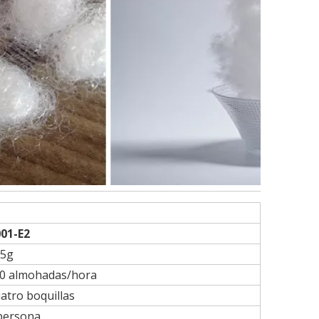
001-E2
5g
0 almohadas/hora
atro boquillas
persona