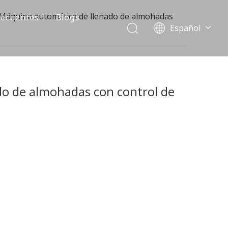
Máquina automática de llenado de almohadas
recuentes
Blogs
Español
English
العربية
Français
Pусский
o de almohadas con control de
Português