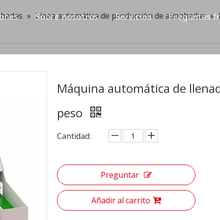
ohadas
»
Línea automática de producción de almohadas
»
iones
Sobre nosotros
Servicios
Preguntas f
Máquina automática de llenad
peso
Cantidad:
Preguntar
Añadir al carrito